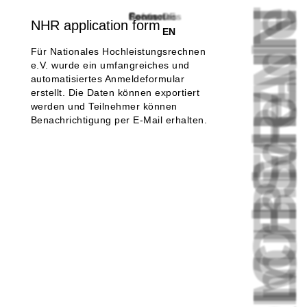
FRIEDRICHSHAI
FROM BERLI
mrhide.d
References
Service
Focus
Contact
Footnotes
DE
NHR application form
EN
Für Nationales Hochleistungsrechnen
e.V. wurde ein umfangreiches und
automatisiertes Anmeldeformular
erstellt. Die Daten können exportiert
werden und Teilnehmer können
Benachrichtigung per E-Mail erhalten.